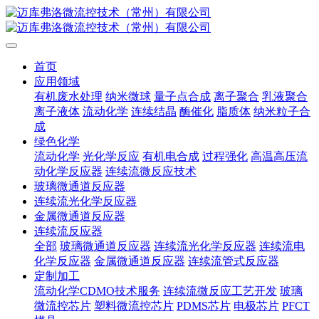
首页
应用领域
有机废水处理
纳米微球
量子点合成
离子聚合
乳液聚合
离子液体
流动化学
连续结晶
酶催化
脂质体
纳米粒子合
成
绿色化学
流动化学
光化学反应
有机电合成
过程强化
高温高压流
动化学反应器
连续流微反应技术
玻璃微通道反应器
连续流光化学反应器
金属微通道反应器
连续流反应器
全部
玻璃微通道反应器
连续流光化学反应器
连续流电
化学反应器
金属微通道反应器
连续流管式反应器
定制加工
流动化学CDMO技术服务
连续流微反应工艺开发
玻璃
微流控芯片
塑料微流控芯片
PDMS芯片
电极芯片
PFCT