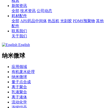
模具
新闻资讯
全部
技术资讯
公司动态
耗材配件
全部
API/药品中间体
热压机
光刻胶
PDMS预聚物
其他
配件
联系我们
关于我们
English
纳米微球
应用领域
有机废水处理
纳米微球
量子点合成
离子聚合
乳液聚合
离子液体
流动化学
连续结晶