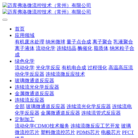
首页
应用领域
有机废水处理
纳米微球
量子点合成
离子聚合
乳液聚合
离子液体
流动化学
连续结晶
酶催化
脂质体
纳米粒子合
成
绿色化学
流动化学
光化学反应
有机电合成
过程强化
高温高压流
动化学反应器
连续流微反应技术
玻璃微通道反应器
连续流光化学反应器
金属微通道反应器
连续流反应器
全部
玻璃微通道反应器
连续流光化学反应器
连续流电
化学反应器
金属微通道反应器
连续流管式反应器
定制加工
流动化学CDMO技术服务
连续流微反应工艺开发
玻璃
微流控芯片
塑料微流控芯片
PDMS芯片
电极芯片
PFCT