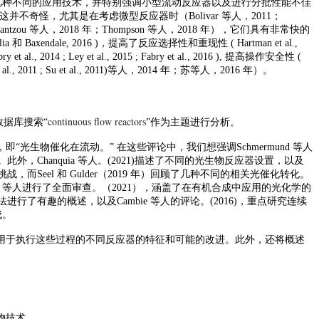
了几种不同的应用技术，并特别强调小型流动反应器以及进行分批性能不佳
优势，这并不奇怪，尤其是在考虑微型反应器时（Bolivar 等人，2011；
ntzou 等人，2018 年；Thompson 等人，2018 年），它们具有非常快的
allia 和 Baxendale, 2016 )，提高了反应选择性和重现性 ( Hartman et al.,
, 2014 ; Ley et al., 2015 ; Fabry et al., 2016 ), 提高操作安全性 (
 al., 2011 ; Su et al., 2011)等人，2014 年；苏等人，2016 年）。
continuous flow reactors
”数据库搜索“
”作为主题进行分析。
，即
“光生物催化在流动。” 在这些评论中，我们想强调Schmermund 等人
外，Chanquia 等人。(2021)描述了不同的光生物反应器设置，以及
Seel 和 Gulder（2019 年）回顾了几种不同的相关光催化转化。
oni 等人进行了全面审查。（2021），涵盖了在有机合成中应用的光化学的
进行了有趣的概述，以及Cambie 等人的评论。(2016)，重点研究连续
成。
用于执行这些过程的不同反应器的特征和可能的改进。此外，还将概述
生物技术。