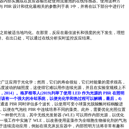
考虑在反应器内部实施或在反应器输出处使用流通池的在线传感器。使用这种方
PBR 设计和优化最相关的参数列于表 1中，并将在以下部分中进行讨
器之前被适当地均化。在那里，反应在最佳波长和强度的光下发生，理想
升。在出口处，可以通过在线分析实时监控反应结果。
被广泛应用于光化学；然而，它们的寿命很短，它们对能量的需求很高，
高度波动的辐照度，这使得它难以用作连续光源，并且在实验室规模上不
）。格罗根等人(2019)列举了使用 LED 作为光源的 PBR 在照明
 应该有一个强大的冷却系统，以便光化学和热过程可以解耦，最后，4)
制的多通道 PBR 同时评估多个波长，以使用可变小球藻光脱羧酶对棕榈酸进
恒定，以便在气泡柱 PBR 中连续培养不同的藻类。此外，需要优化光照位置
一种替代方法，其中无线光发射器 (WLE) 可以用作内部光源，以优化
最近的一项工作中实施了 WLE，以改善使用蓝藻作为全细胞生物催化剂的气泡
得。对于连续流动应用，例如在填充床反应器中，内部照明方法将非常有趣和