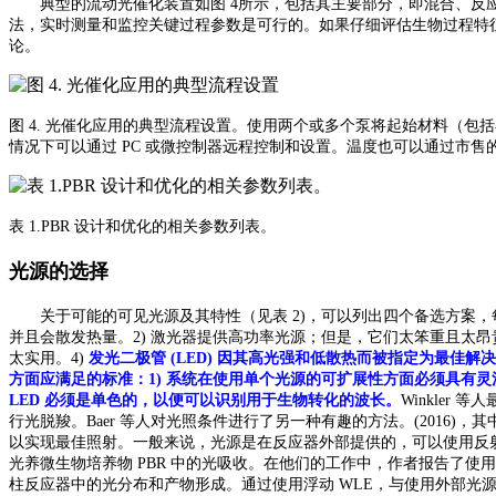
典型的流动光催化装置如图
4所示，包括其主要部分，即混合、反应和
法，实时测量和监控关键过程参数是可行的。如果仔细评估生物过程特征和
论。
图
4. 光催化应用的典型流程设置。使用两个或多个泵将起始材料（
情况下可以通过 PC 或微控制器远程控制和设置。温度也可以通过市
表
1
.
PBR 设计和优化的相关参数列表。
光源的选择
关于可能的可见光源及其特性（见表
2)，可以列出四个备选方案
并且会散发热量。2) 激光器提供高功率光源；但是，它们太笨重且太
太实用。4)
发光二极管
(LED) 因其高光强和低散热而被指定为最佳解决
方面应满足的标准：1) 系统在使用单个光源的可扩展性方面必须具有灵活
LED 必须是单色的，以便可以识别用于生物转化的波长。
Winkler
行光脱羧。Baer 等人对光照条件进行了另一种有趣的方法。(2016)
以实现最佳照射。一般来说，光源是在反应器外部提供的，可以使用反射镜
光养微生物培养物 PBR 中的光吸收。在他们的工作中，作者报告了使用 
柱反应器中的光分布和产物形成。通过使用浮动 WLE，与使用外部光源相