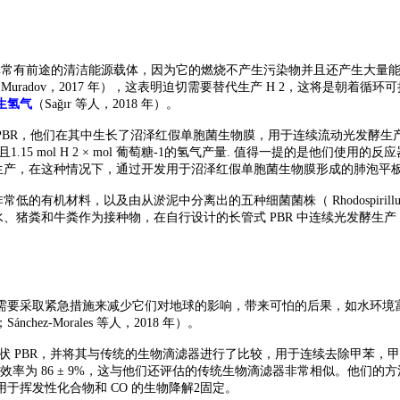
常有前途的清洁能源载体，因为它的燃烧不产生污染物并且还产生大量能量（143 GJ × 
源（Muradov，2017 年），这表明迫切需要替代生产 H 2，这将是朝
生氢气
（
Sağır 等人，2018 年）。
BR，他们在其中生长了沼泽红假单胞菌生物膜，用于连续流动光发酵生产 H 2。在
0），并且1.15 mol H 2 × mol 葡萄糖-1的氢气产量. 值得一提的
这种情况下，通过开发用于沼泽红假单胞菌生物膜形成的肺泡平板 PBR ，报告 H
，以及由从淤泥中分离出的五种细菌菌株（ Rhodospirillum rubrum、Rhodops
s ）组成的光合联合体污水、猪粪和牛粪作为接种物，在自行设计的长管式 PBR 中连续光发酵生
需要采取紧急措施来减少它们对地球的影响，带来可怕的后果，如水环境
；Sánchez-Morales 等人，2018 年）。
 照明管状 PBR，并将其与传统的生物滴滤器进行了比较，用于连续去除甲
除效率为 86 ± 9%，这与他们还评估的传统生物滴滤器非常相似。他
挥发性化合物和 CO 的生物降解2固定。