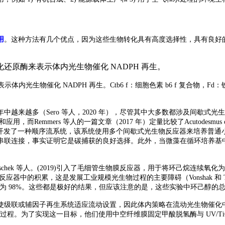
用
。这种方法有几个优点，因为这些生物转化具有高度选择性，具有良好
表示体内光生物催化
NADPH 再生。Ctb6 f：细胞色素 b6 f 复合物
年中越来越多（
Sero 等人，2020 年），尽管其中大多数都涉及间
而Remmers 等人的一篇文章（2017 年）定量比较了Acutodesmu
, 2020 ) 最近开发了一种顺序流系统，该系统使用多个间歇式光生物反应器来
串联连接，事实证明它是碳捕获的良好选择。此外，当微藻在循环培养基中
oschek 等人。(2019)引入了毛细管生物膜反应器，用于将环己烷连续氧
中的积累，这是发展工业规模光生物过程的主要障碍（Vonshak 和 Torzi
一个多月，转化率为 98%。这些都是极好的结果，但应该注意的是，这些实验中环己醇
使级联或辅因子再生系统适应流动设置，因此体内策略在流动光生物催化
的综合过程。为了实现这一目标，他们使用中空纤维膜固定甲酸脱氢酶与 UV/