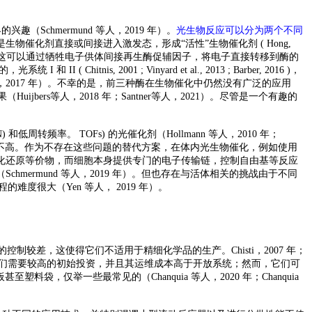
chmermund 等人，2019 年）。
光生物反应可以分为两个不同
是生物催化剂直接或间接进入激发态，形成
“活性”生物催化剂 ( Hong,
LUMO）。这可以通过牺牲电子供体间接再生酶促辅因子，将电子直接转移到酶的
nis, 2001 ; Vinyard et al., 2013 ; Barber, 2016 )，
 等人，2017 年）。不幸的是，前三种酶在生物催化中仍然没有广泛的应用
ers等人，2018 年；Santner等人，2021）。尽管是一个有趣的
N) 和低周转频率。 TOFs) 的光催化剂（Hollmann 等人，2010 年；
或效率不高。作为不存在这些问题的替代方案，在体内光生物催化，例如使用
化还原等价物，而细胞本身提供专门的电子传输链，控制自由基等反应
ermund 等人，2019 年）。但也存在与活体相关的挑战由于不同
很大（Yen 等人， 2019 年）。
控制较差，这使得它们不适用于精细化学品的生产。Chisti，2007 年；
关注。它们需要较高的初始投资，并且其运维成本高于开放系统；然而，它们可
料袋，仅举一些最常见的（Chanquia 等人，2020 年；Chanquia