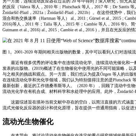
另一方面，连续流动反应器在过去的
20 年中得到了深入研究，但尤
的反应（Valera 等人，2010 年；Plutschack 等人，2017 年；
Žnidaršič-Plazl，2021a；Žnidaršič-Plazl，2021b
混合和热交换速率（Hartman 等人） al., 2011 ; Gürsel et al., 2015 ; Ca
2016)等人，2011 年；Talla 等人，2015 年；Cambie 等人，2016 年)、简化甚至自动化的下游处理
Gutmann et al., 2016) al., 2015 ; Cambie et al., 2016 )，并
图
1。2001-2020 年期间相关出版物的数量，其中可以看到人们对连续流动策略的
最近有很多优秀的评论集中在连续流动化学、连续流动光催化和一
发表的出版物。(2019)概述了在生物催化中使用光的不同可能策略，以及Me
与之相关的挑战和观点。另一方面，我们也认为提及Özgen 等人的出版物很
在连续流动化学和光化学领域，我们认为特别值得注意的是Plutschack
最新创新，最近的工作德桑蒂斯等人。（2020 年），回顾了流动中生物催化的
流动光化学在有机合成、材料科学和水处理中的应用。此外，Žnidaršič-
这篇综述旨在填补当前文献中存在的空白，以简洁直接的方式涵盖
流式光催化反应器的设计和优化原理，旨在提供一些通用指南，以促进
流动光生物催化
在本节中，将讨论流动光生物催化在选定的重点研究领域的最新应