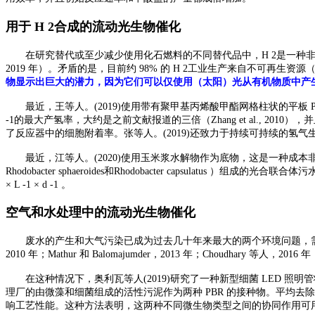
用于
H 2合成的流动光生物催化
在研究替代或至少减少使用化石燃料的不同替代品中，
H 2是一种非
2019 年）。矛盾的是，目前约 98% 的 H 2工业生产来自不可再生资
物显示出巨大的潜力，因为它们可以仅使用（太阳）光从有机物质中产
最近，王等人。
(2019)使用带有聚甲基丙烯酸甲酯网格柱状的平板 P
-1的最大产氢率，大约是之前文献报道的三倍（Zhang et al., 201
了反应器中的细胞附着率。张等人。(2019)还致力于持续可持续的氢气生产，在
最近，江等人。
(2020)使用玉米浆水解物作为底物，这是一种成本非常低的有机材料
Rhodobacter sphaeroides和Rhodobacter capsulatu
× L -1 × d -1 。
空气和水处理中的流动光生物催化
废水的产生和大气污染已成为过去几十年来最大的两个环境问题，
2010 年；Mathur 和 Balomajumder，2013 年；Choudhary 等人，2016 年
在这种情况下，奥利瓦等人
(2019)研究了一种新型细菌 LED
理厂的由微藻和细菌组成的活性污泥作为两种 PBR 的接种物。平均去
响工艺性能。这种方法表明，这两种不同微生物类型之间的协同作用可用于