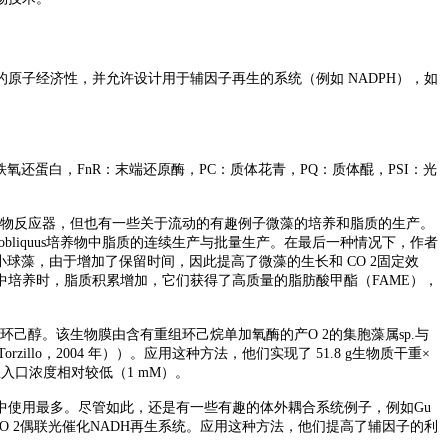
的原子经济性，并允许设计用于辅因子再生的系统（例如
NADPH），如
，Fd：铁氧还蛋白，FnR：末端还原酶，PC：质体花青，PQ：质体醌，PSI：光
歇式光生物反应器，但也有一些关于流动的有趣例子微藻的培养和脂质的生产。
s obliquus培养物中脂质的连续生产与批量生产。在最后一种情况下，作者
培养普通小球藻，由于增加了保留时间，因此提高了微藻的生长和 CO 2固定效
培养时，脂质积累增加，它们获得了高质量的脂肪酸甲酯（FAME），
化为环己醇。该生物膜由含有重组环己烷单加氧酶的产O 2的集胞藻属sp.与
llo，2004 年））。应用这种方法，他们实现了 51.8 g生物质干重×
的总入口浓度相对较低（1 mM）。
中使用最多。尽管如此，还是有一些有趣的体外耦合系统例子，例如
Gu
TiO 2偶联光催化NADH再生系统。应用这种方法，他们提高了辅因子的利