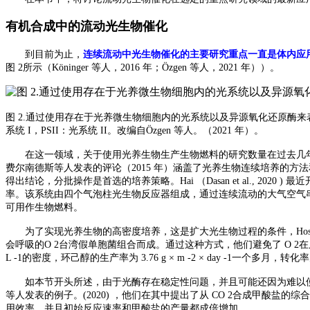
有机合成中的流动光生物催化
到目前为止，
连续流动中光生物催化的主要研究重点一直是体内应
图 2所示（Köninger 等人，2016 年；Özgen 等人，2021 年））。
图
2
.
通过使用存在于光养微生物细胞内的光系统以及异源氧化还原酶来
系统 I，PSII：光系统 II。改编自Özgen 等人。（2021 年）。
在这一领域，关于使用光养生物生产生物燃料的研究数量在过去几
费尔南德斯等人发表的评论（2015 年）涵盖了光养生物连续培养的方法和应用，
得出结论，分批操作是首选的培养策略。
Hai
（
Dasan et al.
率。该系统由四个气泡柱光生物反应器组成，通过连续流动的大气空气
可用作生物燃料。
为了实现光养生物的高密度培养，这是扩大光生物过程的条件，
H
会呼吸的O 2台湾假单胞菌组合而成。通过这种方式，他们避免了 O 2在反应器
L -1的密度，环己醇的生产率为 3.76 g × m -2 × day -1
如本节开头所述，由于光酶存在稳定性问题，并且可能还因为难以
等人发表的例子。(2020) ，他们在其中提出了从 CO 2合成甲酸盐
用效率，并且初始反应速率和甲酸盐的产量都成倍增加。