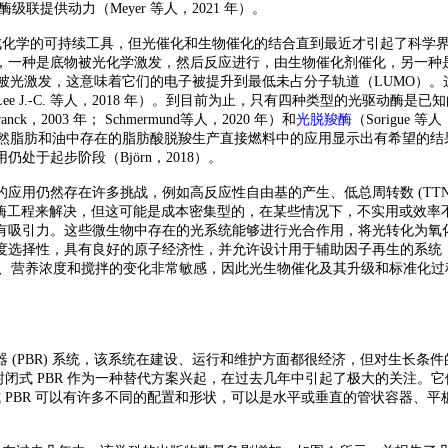
提供动力（Meyer 等人，2021 年）。
学的可持续工具，但光催化和生物催化的结合直到最近才引起了科学界的兴趣（S
，一种是底物被光化学激发，然后反应进行，由生物催化剂催化，另一种
状态，光敏剂或光介体被光激发，这意味着它们的电子被提升到最低未占分子轨道（
 等人，2018 年）。到目前为止，只有四种类型的光驱动酶是已知的，光系统 I 和 II ( Chit
 Franck，2003 年； Schmermund等人，2020 年）和
光脱羧酶
（
Sorigue
然脂肪和油中存在的脂肪酸脱羧生产直接燃料中的应用显示出有希望的结果（Huijb
于起步阶段（Björn，2018）。
的应用仍然存在许多挑战，例如高反应性自由基的产生、低总周转数
(TT
敏剂或应用酶工程来解决，但这可能是成本密集型的，在某些情况下，不实用
有吸引力。这些微生物中存在的光系统能够进行光合作用，将光转化为氧
性，具有良好的原子经济性，并允许设计用于辅助因子再生的系统（Schm
营养浓度和搅拌的变化非常敏感，因此光生物催化及其升级和标准化过程的难度
器
(PBR) 系统，该系统在建设、运行和维护方面都很经济，但对生长条件的
水池。相反，封闭式 PBR 作为一种替代方案兴起，在过去几年中引起了极大的
闭式 PBR 可以有许多不同的配置和形状，可以是水平或垂直的管状容器、平板甚至塑