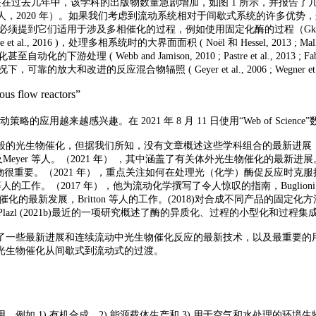
其是在过去几年中，该学科的出版物数量急剧增加，如图 1 所示，并报告
De Santis 等人，2020 年）。如果我们考虑到流动系统相对于间歇式系统的许多
）。在这些优势中，我们必须提到它们适用于涉及多相催化的过程，例如使用固定化酶的过程（Gka
mbie et al., 2016 )，处理多相系统时的大界面面积 ( Noël 和 Hessel, 2013 ; M
 ( Webb and Jamison, 2010 ; Pastre et al., 2013 ; Fabry et al.
且在光反应的情况下，可靠的放大和改进的反应混合物辐照 ( Geyer et al., 2006 ; Wegner et
应用越来越感兴趣。在 2021 年 8 月 11 日使用“Web of Science
般的光生物催化，但据我们所知，没有文章概述这些学科组合的最新进展
yer 等人。（2021 年） ，其中涵盖了有关体外光生物催化的最新进展。此
重要。（2021 年），重点关注如何在处理光（化学）酶促反应时克服挑战，而
 等人的工作。（2017 年），他为流动化学撰写了令人惊叹的指南，Bugli
最新发展，Britton 等人的工作。(2018)对合成不同产品的固定化方法
Plazl (2021b)最近的一项研究概述了酶的异质化、过程的小型化和过程集
了一些最新进展和连续流动中光生物催化反应的最新技术，以及最重要的
光生物催化从间歇式到流动式的过渡。
用，例如
1) 有机合成、2) 能源载体生产和 3) 用于空气和水处理的环境