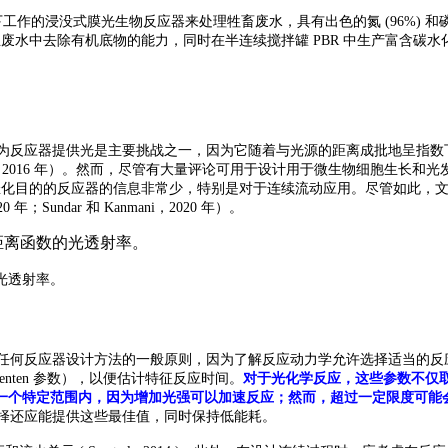
下工作的浸没式膜光生物反应器来处理牲畜废水，具有出色的氮 (96%) 和磷 (85
微藻培养从工业废水中去除有机底物的能力，同时在半连续搅拌罐 PBR 中生产富含碳
面，为反应器提供光是主要挑战之一，因为它随着与光源的距离成批地呈指
等人，2016 年）。然而，尽管有大量评论可用于设计用于微生物细胞生长和光发酵过程的
设计用于光生物催化目的的反应器的信息非常少，特别是对于连续流动应用。尽管
 年；Sundar 和 Kanmani，2020 年）。
的光透射率。
是任何反应器设计方法的一般原则，因为了解反应动力学允许选择适当的
enten 参数），以便估计特征反应时间。
对于光化学反应，这些参数不仅
一个特定范围内，因为增加光强可以加速反应；然而，超过一定限度可能
 年）。光源的选择还应能提供这些最佳值，同时保持低能耗。