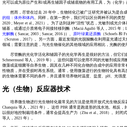
光可以成为原位产生和/或再生辅因子或辅底物的有用工具，为（化学）酶级联
然而，尽管在过去
20 年中，生物转化已被广泛研究并被认为是合成化
的组：体外和体内
。同样，在第一类中，我们可以区分两种不同的类型
2020 ; Meyer et al., 2021）。为了达到这种“活性”
辅基，或通过介质将电子间接转移到酶（Maciá Agulló 等人，2015 年；Lee J.-C.
光解酶
( Sancar, 2003 ; Sancar, 2016 )）、
原叶绿素还原酶
（
Schoefs 和
（Scruton，2017）。另一方面，最近发现的光脱羧酶在利用蓝光通过天
领域；需要注意的是，与光生物催化的其他领域的应用相比，光酶的使用仍处
尽管酶的光化学活化和辅因子的光化学再生是很好的方法，但它们
Schmermund 等人，2019 年）。这些问题可以使用不同的光
微藻或蓝细菌等自养生物，因其在几种不同化合物的合成中的应用非常
性物质，并在受损时再生系统。通常，使用微藻进行的生物转化具有高度选择
的生物体需要不同的条件，并且通常培养物对温度、盐度、pH、光强度、
光（生物）反应器技术
培养微生物进行光生物转化最常见的方法是使用开放式光生物反应
Chanquia 等人，2021 年）。这些 PBR 通常是跑道形的浅
以很好地控制栽培条件，通常会提高生产力（Zhu et al., 2018）。封
等人，2021 年）。