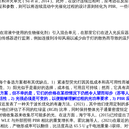
淬火单元 ( Su et al., 2014 )。此外，在设计连续过程时，应
参数，则可以将连续流动中光催化过程的设计原则转化为 PBR。一些与 
包括在溶液中使用的生物催化剂）引入混合单元，在那里它们在进入光反应
售的传感器进行监测，例如连接到冷却风扇以减少由于灯的散热而导致的温
，每个备选方案都有其优缺点。1）紧凑型荧光灯因其低成本和高可用性而
昂贵。3）阳光似乎是最好的选择，成本低，可用且可持续；然而，它具有
方案，但不幸的是，它们的价格在某些情况下仍然令人望而却步（苏等人，2014
性，2) 光强必须是可变的，以便能够理解过程的光功率要求，3) PBR
 等人最近发表了一种关于波长优化的有趣方法。(2021)，其中他们使用定
，其中他们评估了不同的红绿蓝 (RGB) 比率，同时保持整体光子通量密度
收集器来收集尽可能多的光。在这方面，海宁等人。(2015)已经提出了
WLE 与外部照明 PBR 相比的重复增长率。霍比施等人。(2021)在
比，产物形成率可以翻倍，比活度高达 65.5 U g干电池重量-1获