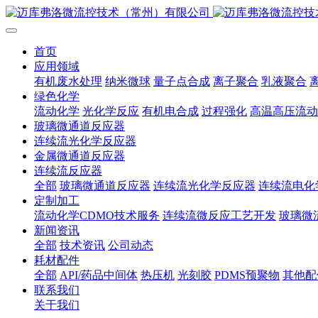
首页
应用领域
有机废水处理
纳米微球
量子点合成
离子聚合
乳液聚合
绿色化学
流动化学
光化学反应
有机电合成
过程强化
高温高压流动
玻璃微通道反应器
连续流光化学反应器
金属微通道反应器
连续流反应器
全部
玻璃微通道反应器
连续流光化学反应器
连续流电化
定制加工
流动化学CDMO技术服务
连续流微反应工艺开发
玻璃微
新闻资讯
全部
技术资讯
公司动态
耗材配件
全部
API/药品中间体
热压机
光刻胶
PDMS预聚物
其他配
联系我们
关于我们