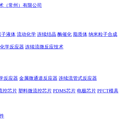
离子液体
流动化学
连续结晶
酶催化
脂质体
纳米粒子合成
化学反应器
连续流微反应技术
学反应器
金属微通道反应器
连续流管式反应器
流控芯片
塑料微流控芯片
PDMS芯片
电极芯片
PFCT模具
件