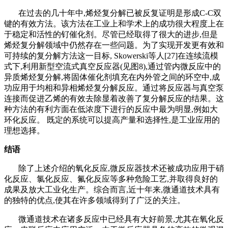
在过去的几十年中
,烯烃复分解已被反复证明是形成C-C双
键的有效方法。该方法在工业上和学术上的成功很大程度上在
于稳定和活性的钌催化剂。尽管已经取得了很大的进步,但是
烯烃复分解领域中仍然存在一些问题。为了实现开发更有效和
可持续的复分解方法这一目标, Skowerski等人[27]在连续流模
式下,利用新型空流式真空反应器(见图8),通过管内微反应中的
异质烯烃复分解,将固体催化剂填充在内外管之间的环空中,成
功应用于均相和异相烯烃复分解反应。通过将反应器与真空泵
连接而促进乙烯的有效去除显着改善了复分解反应的结果。这
种方法的有利方面在低浓度下进行的反应中最为明显,例如大
环化反应。 既定的系统可以提高产量和选择性,是工业应用的
理想选择。
结语
除了上述介绍的氧化反应
,微反应器技术还被成功应用于硝
化反应、氯化反应、氟化反应等多种危险工艺,并取得良好的
成果及放大工业化生产。综合而言,近十年来,微通道技术具有
的独特的优点,使其在许多领域得到了广泛的关注。
微通道技术在诸多反应中已经具有大好前景
,尤其在氧化反