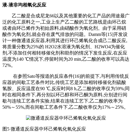
液
-液非均相氧化反应
乙二酸是合成尼龙
66以及其他重要的化工产品的用途最广
泛的化工原料之一,工业上生产乙二酸的工艺路线是由环己烷
或者由环己烯作为初始原料,由硝酸作为氧化剂。由于采用硝
酸作为氧化剂,就会存在废气排放的问题。Damm等[15]开发设
计一种微通道反应器,利用其进行环己烯氧化合成己二酸反应,
将质量分数为25%的 H2O2水溶液为氧化剂、H2WO4为催化
剂,不添加任何相转移催化剂和助剂的情况下发生反应,在反应
温度为140 ℃情况下,停留时间为20 min,乙二酸的收率可以高达
72%。
在参照
Sato等报道的反应条件[16]的前提下,与利用传统反
应器的间歇工艺条件对比,传统工艺是添加相转移催化剂硫酸
氢胺、反应温度在90 ℃,反应时间8 h,乙二酸的收率仅为59%;同
时在相同条件下,再分别以环己醇和环己酮为原料,分别进行间
歇与连续工艺条件实验,结果在连续工艺下,乙二酸的收率为
50%～55%,而在间歇工艺条件下,乙二酸收率仅为17%～25%。
图
5 微通道反应器中环己烯氧化氧化反应