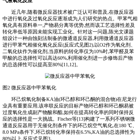
气液氧化反应
近几年
,随着微反应器技术被广泛认可和普及,在微反应器
中进行氧化及过氧化反应逐渐成为人们研究的热点。甲苯气相
氧化具有原料单一,产物易分离等优势,然而该工艺选择性差及
转化率低等原因未能实现工业化。针对这一问题,陈光文课题
组设计一种由蚀刻法制备的微通道反应器,利用微通道反应器
进行甲苯气相催化氧化反应(反应式见图2),以O2作为氧化剂、
二氧化钛作为催化剂,当原料的转化率仅为10%时,苯甲醛及苯
甲酸的总选择性可以高达60%,利用催化剂进一步修饰后产物
的总选择性可以提高至80%[11,12]。
图
2 微反应器中甲苯氧化
环己烷氧化制备
KA油(环己醇和环己酮的混合物)在尼龙行
业具有重要应用,该串联反应的目标产物环己醇和环己酮易被
过度氧化生成副产物酸和酯,如何在提高转化率的同时保持反
应的选择性是一大挑战。Fischer等[13]构建了一系列不锈钢微
通道反应器用于无催化剂条件下的环己烷空气氧化,在180 ℃、
8.0 MPa条件下,环己烷转化率保持在6.5%,KA油的总选择性为
80%以上,反应式见图3。