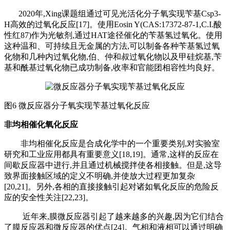
2020年,Xing课题组通过可见光活化分子氧实现苄基Csp3-
H高效的过氧化反应[17]。使用Eosin Y(CAS:17372-87-1,C.I.酸
性红87)作为光敏剂,通过HAT途径催化的苄基氢过氧化。使用
这种温和、可持续且无金属的方法,可以制备各种苄基氢过氧
化物和几种内过氧化物,伯、仲和叔过氧化物以及甲硅烷基,苄
基和酰基过氧化物已成功制备,收率和官能团相容性均良好。
图
6 微反应器分子氧实现苄基过氧化反应
非均相催化氧化反应
非均相催化反应是合成化学中的一个重要类别
,对实验室
研究和工业应用都具有重要意义[18,19]。通常,这样的反应在
间歇反应器中进行,并且通过机械搅拌使各相接触。但是,这导
致界面接触区域的定义不明确,并使放大过程更加复杂
[20,21]。另外,各相的直接接触引起对诸如氧化反应的危险反
应的安全性关注[22,23]。
近年来
,膜微反应器引起了越来越多的兴趣,因为它们结合
了膜反应器和微反应器的优点[24]。气相和液相可以通过明确