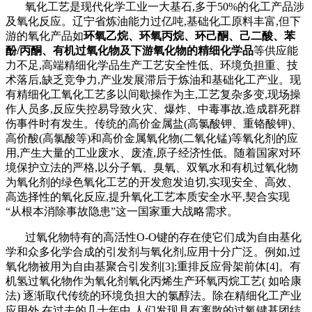
氧化工艺是现代化学工业一大基石
,多于50%的化工产品涉
及氧化反应。辽宁省炼油能力过亿吨,基础化工原料丰富,但下
游的氧化产品如
环氧乙烷、环氧丙烷、环己酮、己二酸、苯
酚
/丙酮、有机过氧化物及下游氧化物的精细化学品
等供应能
力不足
,高端精细化学品生产工艺安全性低、环境负担重、技
术落后,缺乏竞争力,产业发展滞后于炼油和基础化工产业。现
有精细化工氧化工艺多以间歇操作为主,工艺复杂多变,现场操
作人员多,反应失控易导致火灾、爆炸、中毒事故,造成群死群
伤事件时有发生。传统的高价金属盐(高氯酸钾、重铬酸钾)、
高价酸(高氯酸等)和高价金属氧化物(二氧化锰)等氧化剂的应
用,产生大量的工业废水、废渣,原子经济性低。随着国家对环
境保护立法的严格,以分子氧、臭氧、双氧水和有机过氧化物
为氧化剂的绿色氧化工艺的开发愈发迫切,实现安全、高效、
高选择性的氧化反应,提升氧化工艺本质安全水平,契合实现
“从根本消除事故隐患”这一国家重大战略需求。
过氧化物特有的高活性
O-O键的存在使它们成为自由基化
学和众多化学合成的引发剂与氧化剂,应用十分广泛。例如,过
氧化物被用为自由基聚合引发剂[3];重排反应骨架前体[4]。有
机氢过氧化物作为氧化剂氧化丙烯生产环氧丙烷工艺( 如哈康
法) 逐渐取代传统的环境负担大的氯醇法。除在精细化工产业
应用外,在过去的几十年中,人们发现具有离散的过氧键基团结