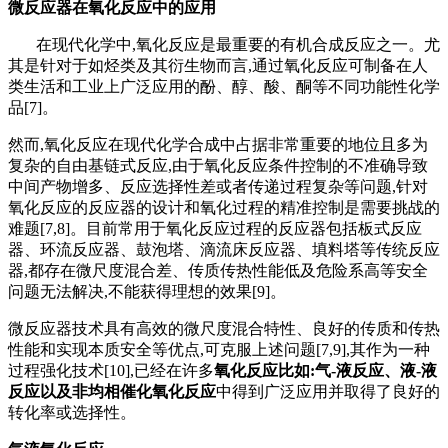
微反应器在氧化反应中的应用
在现代化学中
,氧化反应是最重要的有机合成反应之一。尤
其是针对于如烃类及其衍生物而言,通过氧化反应可制备在人
类生活和工业上广泛应用的酚、醇、酸、酮等不同功能性化学
品[7]。
然而
,氧化反应在现代化学合成中占据非常重要的地位且多为
复杂的自由基链式反应,由于氧化反应条件控制的不准确导致
中间产物增多、反应选择性差或者传递过程复杂等问题,针对
氧化反应的反应器的设计和氧化过程的精准控制是需要挑战的
难题[7,8]。目前常用于氧化反应过程的反应器包括板式反应
器、环流反应器、鼓泡塔、滴流床反应器、填料塔等传统反应
器,都存在微尺度混合差、传质传热性能低及危险系高等安全
问题无法解决,不能获得理想的效果[9]。
微反应器技术具有高效的微尺度混合特性、良好的传质和传热
性能和实现本质安全等优点
,可克服上述问题[7,9],其作为一种
过程强化技术[10],已经在许多
氧化反应比如
:气-液反应、液-液
反应以及非均相催化氧化反应
中得到广泛应用并取得了良好的
转化率或选择性。