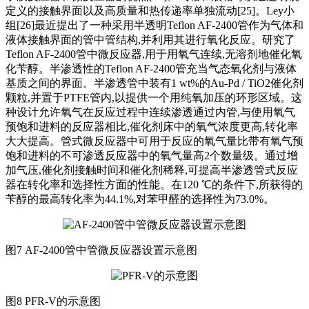
定义的接触界面以及高质量和热传递率单独流动[25]。Ley小
组[26]最近提出了一种采用半透明Teflon AF-2400管作为气体和
液体接触界面的管中管结构,并利用其进行氧化反应。研究了
Teflon AF-2400管中微反应器,用于用氧气连续,无溶剂地催化氧
化苄醇。半渗透性的Teflon AF-2400管充当气态氧化剂与液体
基质之间的界面。半渗透管中装有1 wt%的Au-Pd / TiO2催化剂
颗粒,并置于PTFE管内,以提供一个用纯氧加压的环形区域。这
种设计允许氧气在反应过程中连续渗透通过内管,与使用氧气
预饱和进料的反应器相比,催化剂床中的氧气浓度更高,转化率
大大提高。管式微反应器中可用于反应的氧气量比带有氧气预
饱和进料的不可渗透反应器中的氧气量高2个数量级。通过增
加气压,催化剂接触时间和催化剂稀释,可提高半渗透管式反应
器在转化率和选择性方面的性能。在120 ℃的条件下,所获得的
苄醇的最高转化率为44.1%,对苯甲醛的选择性为73.0%。
图
7 AF-2400管中管微反应器设置示意图
图
8 PFR-V的示意图