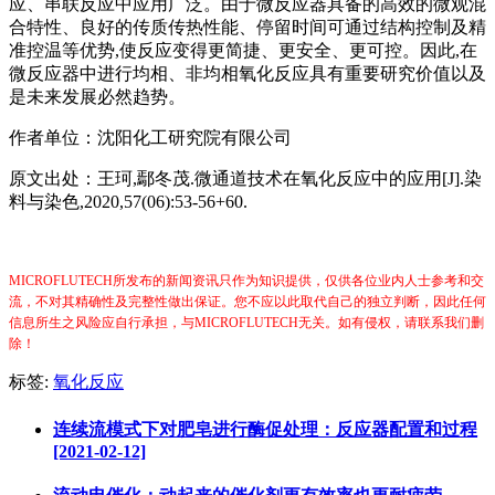
应、串联反应中应用广泛。由于微反应器具备的高效的微观混
合特性、良好的传质传热性能、停留时间可通过结构控制及精
准控温等优势,使反应变得更简捷、更安全、更可控。因此,在
微反应器中进行均相、非均相氧化反应具有重要研究价值以及
是未来发展必然趋势。
作者单位：沈阳化工研究院有限公司
原文出处：王珂
,鄢冬茂.微通道技术在氧化反应中的应用[J].染
料与染色,2020,57(06):53-56+60.
MICROFLUTECH所发布的新闻资讯只作为知识提供，仅供各位业内人士参考和交
流，不对其精确性及完整性做出保证。您不应以此取代自己的独立判断，因此任何
信息所生之风险应自行承担，与MICROFLUTECH无关。如有侵权，请联系我们删
除！
标签:
氧化反应
连续流模式下对肥皂进行酶促处理：反应器配置和过程
[2021-02-12]