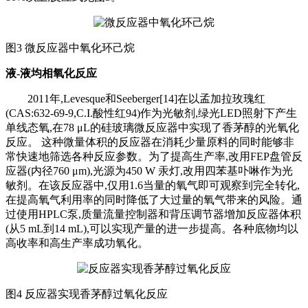
图
3 微反应器中氧化环己烷
液
-液均相氧化反应
2011年,Levesque和Seeberger[14]在以孟加拉玫瑰红
(CAS:632-69-9,C.I.酸性红94)作为光敏剂,绿光LED照射下产生
单线态氧,在78 μL的硅玻璃微反应器中实现了香茅醇的光氧化
反应。 这种微量体积的反应器在消耗少量原料的同时能够非
常快速地筛选各种反应参数。为了提高生产率,改用FEP盘管反
应器(内径760 μm),光源为450 W 汞灯,改用四苯基卟啉作为光
敏剂。在该反应器中,仅用1.6当量的氧气即可观察到完全转化,
在提高氧气利用率的同时降低了大过量的氧气带来的风险。通
过使用HPLC泵,质量流量控制器和背压调节器增加反应器体积
(从5 mL到14 mL),可以实现产量的进一步提高。各种底物均以
高收率和高生产率成功氧化。
图
4 反应器实现香茅醇过氧化反应