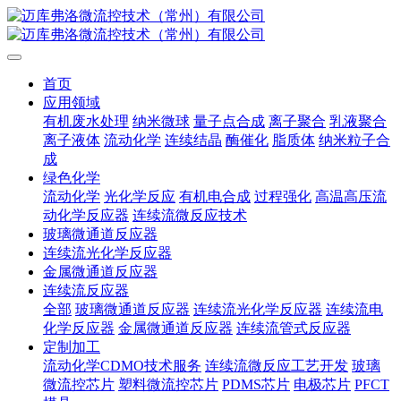
首页
应用领域
有机废水处理
纳米微球
量子点合成
离子聚合
乳液聚合
离子液体
流动化学
连续结晶
酶催化
脂质体
纳米粒子合
成
绿色化学
流动化学
光化学反应
有机电合成
过程强化
高温高压流
动化学反应器
连续流微反应技术
玻璃微通道反应器
连续流光化学反应器
金属微通道反应器
连续流反应器
全部
玻璃微通道反应器
连续流光化学反应器
连续流电
化学反应器
金属微通道反应器
连续流管式反应器
定制加工
流动化学CDMO技术服务
连续流微反应工艺开发
玻璃
微流控芯片
塑料微流控芯片
PDMS芯片
电极芯片
PFCT