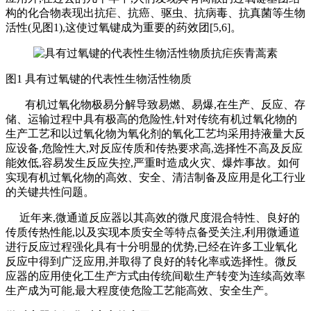
构的化合物表现出抗疟、抗癌、驱虫、抗病毒、抗真菌等生物
活性(见图1),这使过氧键成为重要的药效团[5,6]。
图
1 具有过氧键的代表性生物活性物质
有机过氧化物极易分解导致易燃、易爆
,在生产、反应、存
储、运输过程中具有极高的危险性,针对传统有机过氧化物的
生产工艺和以过氧化物为氧化剂的氧化工艺均采用持液量大反
应设备,危险性大,对反应传质和传热要求高,选择性不高及反应
能效低,容易发生反应失控,严重时造成火灾、爆炸事故。如何
实现有机过氧化物的高效、安全、清洁制备及应用是化工行业
的关键共性问题。
近年来
,微通道反应器以其高效的微尺度混合特性、良好的
传质传热性能,以及实现本质安全等特点备受关注,利用微通道
进行反应过程强化具有十分明显的优势,已经在许多工业氧化
反应中得到广泛应用,并取得了良好的转化率或选择性。微反
应器的应用使化工生产方式由传统间歇生产转变为连续高效率
生产成为可能,最大程度使危险工艺能高效、安全生产。