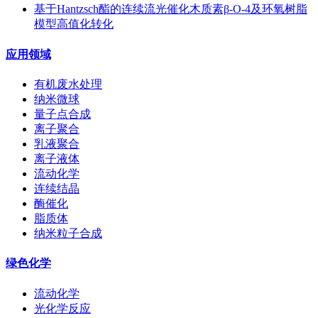
基于Hantzsch酯的连续流光催化木质素β-O-4及环氧树脂
模型高值化转化
应用领域
有机废水处理
纳米微球
量子点合成
离子聚合
乳液聚合
离子液体
流动化学
连续结晶
酶催化
脂质体
纳米粒子合成
绿色化学
流动化学
光化学反应